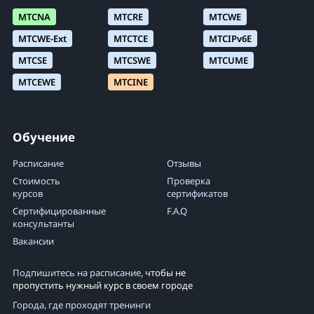
MTCNA
MTCRE
MTCWE
MTCWE-Ext
MTCTCE
MTCIPv6E
MTCSE
MTCSWE
MTCUME
MTCEWE
MTCINE
Обучение
Расписание
Отзывы
Стоимость
Проверка
курсов
сертификатов
Сертифицированные
F.A.Q
консультанты
Вакансии
Подпишитесь на расписание
, чтобы не
пропустить нужный курс в своем городе
Города, где проходят тренинги