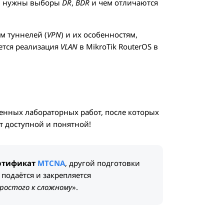
чем нужны выборы
DR
,
BDR
и чем отличаются
м туннелей (
VPN
) и их особенностям,
ется реализация
VLAN
в MikroTik RouterOS в
енных лабораторных работ, после которых
т доступной и понятной!
ертификат
MTCNA
, другой подготовки
 подаётся и закрепляется
ростого к сложному
».