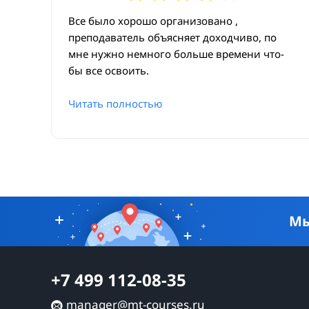
Все было хорошо организовано ,
Лабораторная работа по Модулю 4
преподаватель объясняет доходчиво, по
мне нужно немного больше времени что-
бы все освоить.
Читать полностью
Мы
+7 499 112-08-35
manager@mt-courses.ru