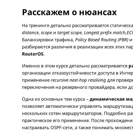
Расскажем о нюансах
На тренинге детально рассматривается статическ
distance
,
scope
и
target scope
,
Longest prefix match,
EC
балансировки трафика,
Policy Based Routing (PBR)
и 
разбираются различия в реализации всех этих п
RouterOS
.
Именно в этом курсе детально рассматривается
р
организации отказоустойчивости доступа в Интер
применение
recursive next-hop resolving
для провер
переключения на резервного провайдера, если до
Одна из основных тем курса –
динамическая ма
позволяет автоматически управлять маршрутизац
нескольких сотен маршрутизаторов. Подробно рас
практическое его применение. После прохождения
настраивать OSPF-сети, а также понимать множест