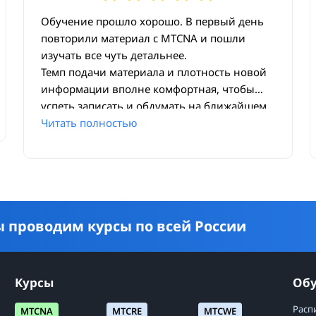
Обучение прошло хорошо. В первый день
повторили материал с MTCNA и пошли
изучать все чуть детальнее.
Темп подачи материала и плотность новой
информации вполне комфортная, чтобы
успеть записать и обдумать на ближайшем
перерыве. В процессе обучения время от
Читать полностью
времени отвлекались на полезные бизнес-
задачки, дабы прикинуть полученные
знания :)
Курсом очень доволен!)
 проводим курсы по всей России
Курсы
Об
Расп
MTCNA
MTCRE
MTCWE