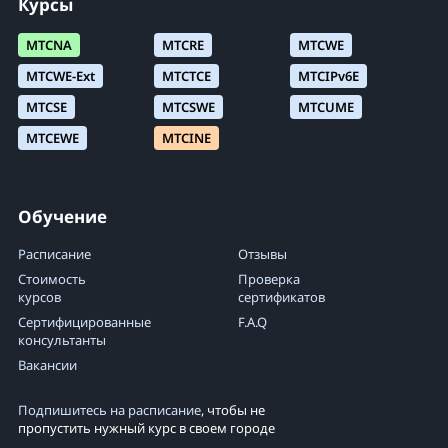
Курсы
Параметр Rate-Limit
MTCNA
MTCRE
MTCWE
Лабораторная работа
Address-list
MTCWE-Ext
MTCTCE
MTCIPv6E
Входящий и исходящий фильтр
MTCSE
MTCSWE
MTCUME
Маркирование входящих и исходящих
MTCEWE
MTCINE
пакетов
Прохождение трафика мимо HotSpot
Обучение
Параметр Walled garden
Расписание
Отзывы
Стоимость
Проверка
Параметр Walled garden IP
курсов
сертификатов
Сертифицированные
Параметр IP binding
F.A.Q
консультанты
Вакансии
Настройка вида страниц HotSpot
Подпишитесь на расписание
, чтобы не
пропустить нужный курс в своем городе
Размещение рекламы