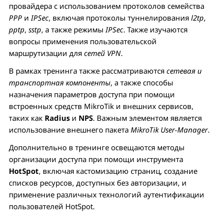
провайдера с использованием протоколов семейства
РРР
и
IPSec
, включая протоколы туннелирования
l2tp
,
pptp
,
sstp
, а также режимы
IPSec
. Также изучаются
вопросы применения пользовательской
маршрутизации для
сетей VPN
.
В рамках тренинга также рассматриваются
сетевая и
транспортная компоненты
, а также способы
назначения параметров доступа при помощи
встроенных средств MikroTik и внешних сервисов,
таких как
Radius
и
NPS
. Важным элементом является
использование внешнего пакета
MikroTik User-Manager
.
Дополнительно в тренинге освещаются методы
организации доступа при помощи инструмента
HotSpot
, включая кастомизацию страниц, создание
списков ресурсов, доступных без авторизации, и
применение различных технологий аутентификации
пользователей HotSpot.