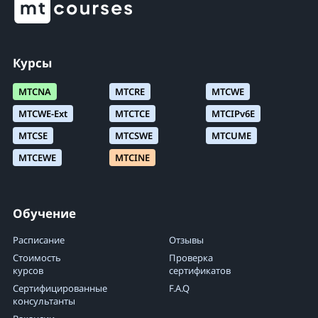
Курсы
MTCNA
MTCRE
MTCWE
MTCWE-Ext
MTCTCE
MTCIPv6E
MTCSE
MTCSWE
MTCUME
MTCEWE
MTCINE
Обучение
Расписание
Отзывы
Стоимость
Проверка
курсов
сертификатов
Сертифицированные
F.A.Q
консультанты