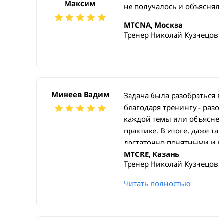
Максим
не получалось и объяснял
MTCNA, Москва
Тренер Николай Кузнецов
Минеев Вадим
Задача была разобраться
благодаря тренингу - разо
каждой темы или объяснен
практике. В итоге, даже 
достаточно понятными и 
хорошая: перерывы на пер
MTCRE, Казань
Тренер Николай Кузнецов
организованный обед, хор
Все понравилось, буду р
Читать полностью