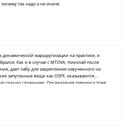
 почему так надо а не иначе
 в динамической маршрутизации на практике, и
брался. Как и в случае с MTCNA, Николай после
ия, дает лабу для закрепления озвученного на
такие запутанные вещи как OSPF, оказываются
не сильно сложными. Организация тренинга тоже
екур и кофе с печеньками каждые 2 часа,
оший кабинет, у каждого MikroTik для отработки лаб.
екомендовать знакомым!