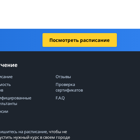
Посмотреть расписание
учение
исание
Отзывы
мость
Проверка
ов
сертификатов
ифицированные
F.A.Q
ультанты
нсии
ишитесь на расписание
, чтобы не
устить нужный курс в своем городе