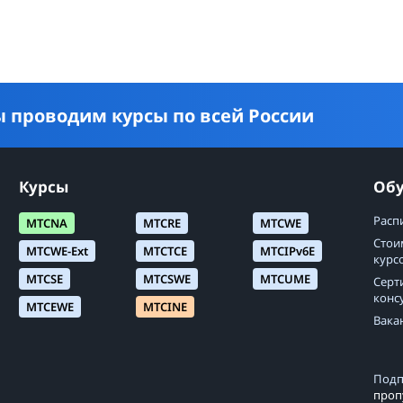
 проводим курсы по всей России
Курсы
Об
Расп
MTCNA
MTCRE
MTCWE
Стои
MTCWE-Ext
MTCTCE
MTCIPv6E
курс
MTCSE
MTCSWE
MTCUME
Серт
конс
MTCEWE
MTCINE
Вака
Подп
проп