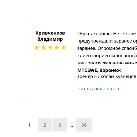
Кривченков
Очень хорошо. Нет. Отлич
Владимир
предупреждали заранее ор
заранее. Огромное спасиб
клиентоориентированный
массовому желанию инжен
огромное.
MTCSWE, Воронеж
Тренер Николай Кузнецов
Читать полностью
1
2
3
…
56