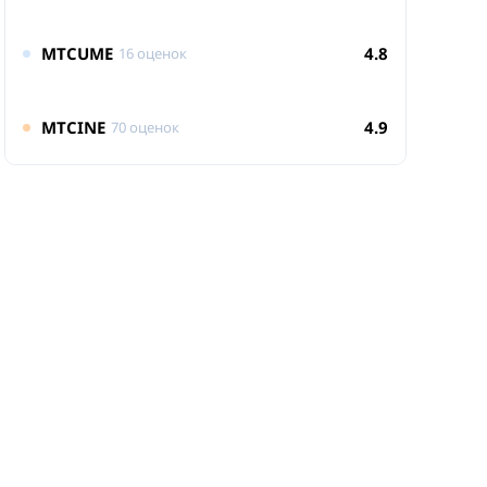
MTCUME
4.8
16 оценок
MTCINE
4.9
70 оценок