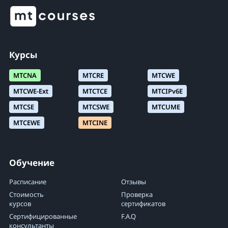
Курсы
MTCNA
MTCRE
MTCWE
MTCWE-Ext
MTCTCE
MTCIPv6E
MTCSE
MTCSWE
MTCUME
MTCEWE
MTCINE
Обучение
Расписание
Отзывы
Стоимость
Проверка
курсов
сертификатов
Сертифицированные
F.A.Q
консультанты