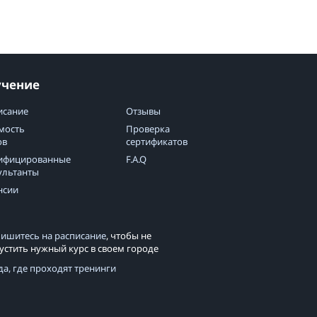
учение
исание
Отзывы
мость
Проверка
ов
сертификатов
ифицированные
F.A.Q
ультанты
нсии
ишитесь на расписание
, чтобы не
устить нужный курс в своем городе
да, где проходят тренинги