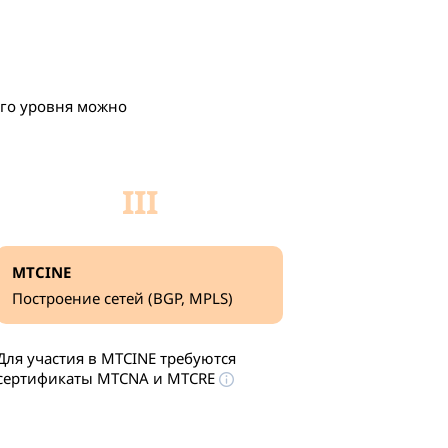
его уровня можно
III
MTCINE
Построение сетей (BGP, MPLS)
Для участия в MTCINE требуются
сертификаты
MTCNA и MTCRE