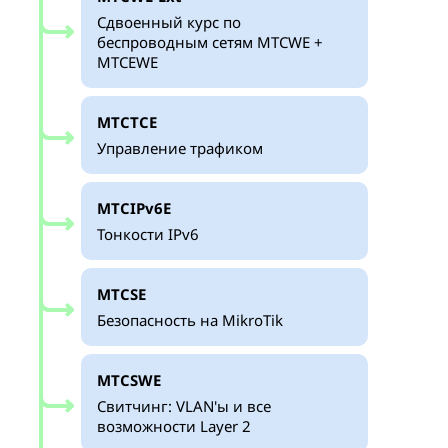
Сдвоенный курс по
беспроводным сетям MTCWE +
MTCEWE
MTCTCE
Управление трафиком
MTCIPv6E
Тонкости IPv6
MTCSE
Безопасность на MikroTik
MTCSWE
Свитчинг: VLAN'ы и все
возможности Layer 2