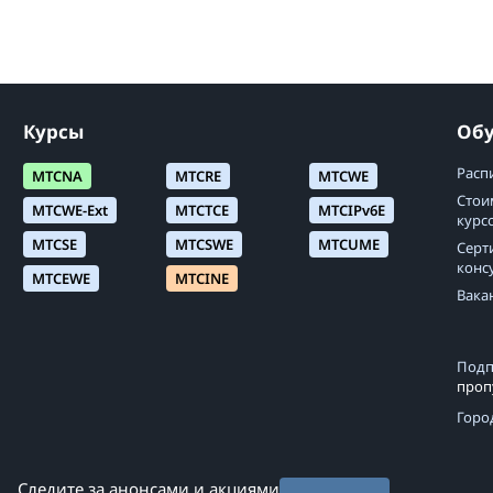
Курсы
Об
Расп
MTCNA
MTCRE
MTCWE
Стои
MTCWE-Ext
MTCTCE
MTCIPv6E
курс
MTCSE
MTCSWE
MTCUME
Серт
конс
MTCEWE
MTCINE
Вака
Подп
проп
Горо
Следите за анонсами и акциями