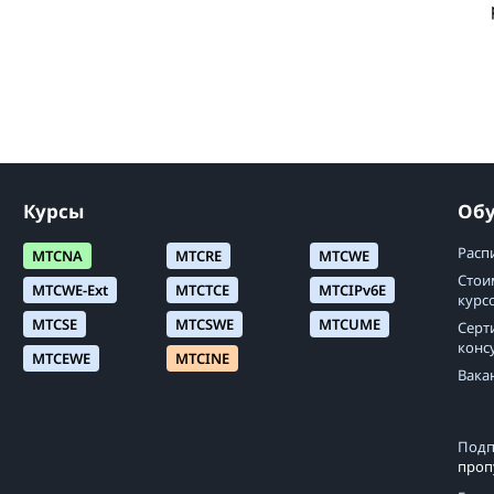
Курсы
Об
Расп
MTCNA
MTCRE
MTCWE
Стои
MTCWE-Ext
MTCTCE
MTCIPv6E
курс
MTCSE
MTCSWE
MTCUME
Серт
конс
MTCEWE
MTCINE
Вака
Подп
проп