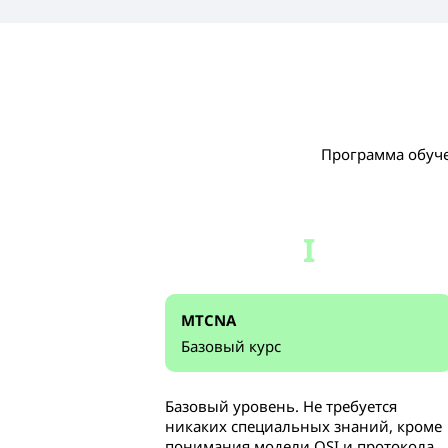
Программа обуче
I
MTCNA
Базовый курс
Базовый уровень. Не требуется
никаких специальных знаний, кроме
понимания модели OSI и протокола