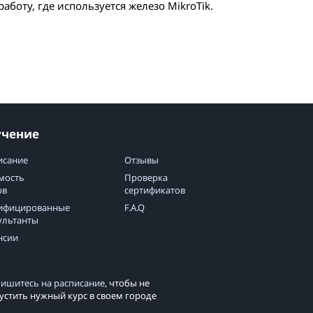
работу, где используется железо MikroTik.
учение
исание
Отзывы
мость
Проверка
ов
сертификатов
ифицированные
F.A.Q
ультанты
нсии
ишитесь на расписание
, чтобы не
устить нужный курс в своем городе