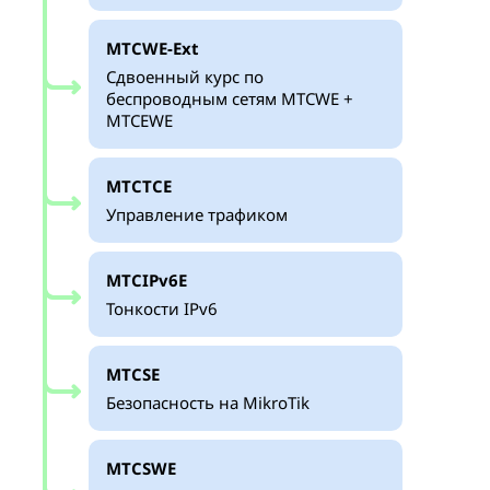
MTCWE-Ext
Сдвоенный курс по
беспроводным сетям MTCWE +
MTCEWE
MTCTCE
Управление трафиком
MTCIPv6E
Тонкости IPv6
MTCSE
Безопасность на MikroTik
MTCSWE