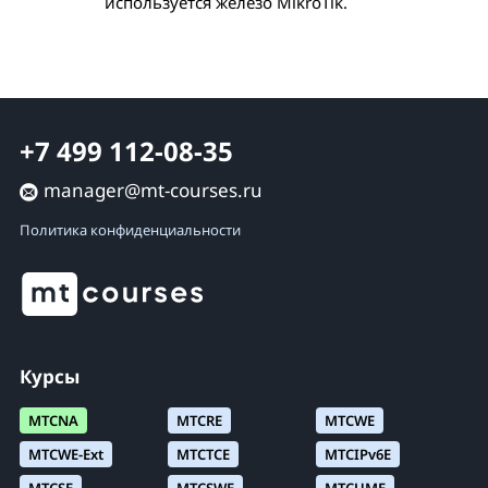
используется железо MikroTik.
+7 499 112-08-35
manager@mt-courses.ru
Политика конфиденциальности
Курсы
MTCNA
MTCRE
MTCWE
MTCWE-Ext
MTCTCE
MTCIPv6E