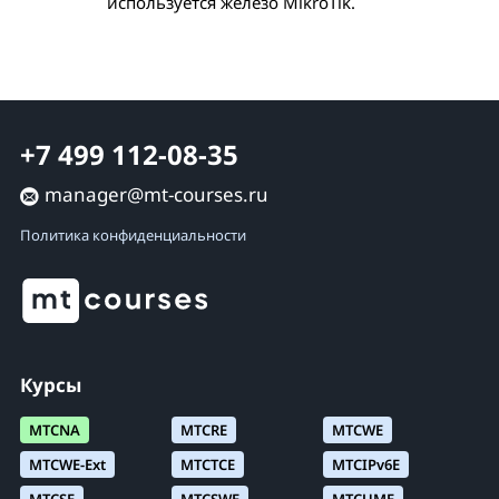
используется железо MikroTik.
+7 499 112-08-35
manager@mt-courses.ru
Политика конфиденциальности
Курсы
MTCNA
MTCRE
MTCWE
MTCWE-Ext
MTCTCE
MTCIPv6E