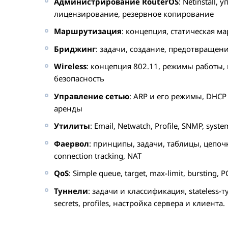
Администрирование RouterOS
: Netinstall
лицензирование, резервное копирование
Маршрутизация
: концепция, статическая 
Бриджинг
: задачи, создание, предотвращен
Wireless
: концепция 802.11, режимы работы, 
безопасность
Управление сетью
: ARP и его режимы, DHCP
аренды
Утилиты
: Email, Netwatch, Profile, SNMP, syst
Фаервол
: принципы, задачи, таблицы, цепочк
connection tracking, NAT
QoS
: Simple queue, target, max-limit, bursting, 
Туннели
: задачи и классификация, stateless
secrets, profiles, настройка сервера и клиента.