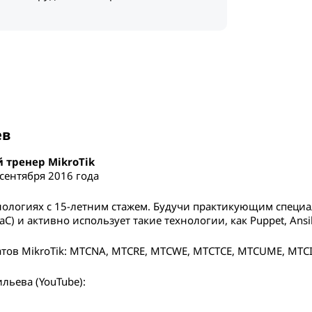
ев
тренер MikroTik
 сентября 2016 года
хнологиях с 15-летним стажем. Будучи практикующим специ
(IaC) и активно использует такие технологии, как Puppet, Ansib
тов MikroTik: MTCNA, MTCRE, MTCWE, MTCTCE, MTCUME, MTCI
льева (YouTube):