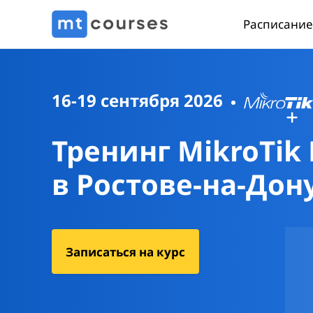
Расписание
16-19 сентября 2026
Тренинг MikroTik
в Ростове-на-Дон
Записаться на курс