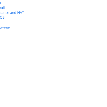
N
all
alance and NAT
rOS
ателе