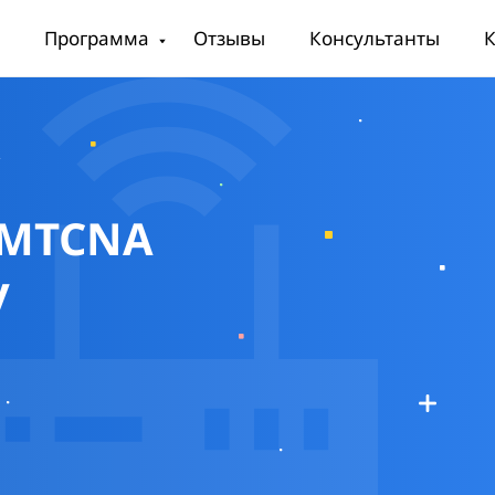
Программа
Отзывы
Консультанты
К
MTCNA
у