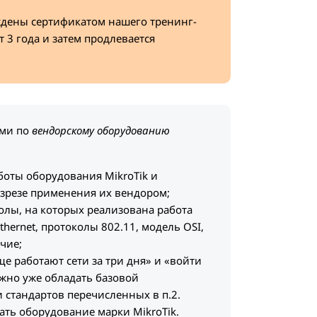
ждены сертификатом нашего тренинг-
т 3 года и затем продлевается
ами по
вендорскому оборудованию
боты оборудования MikroTik и
азрезе применения их вендором;
колы, на которых реализована работа
thernet, протоколы 802.11, модель OSI,
чие;
ще работают сети за три дня» и «войти
ужно уже обладать базовой
 стандартов перечисленных в п.2.
вать оборудование марки MikroTik.