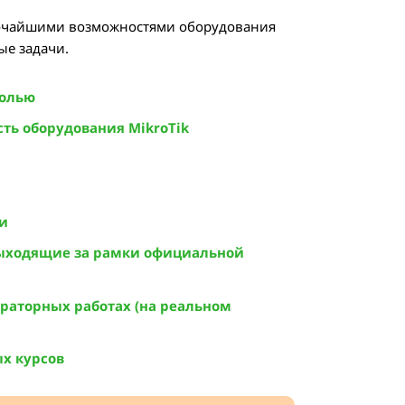
рочайшими возможностями оборудования
ые задачи.
солью
ть оборудования MikroTik
ли
выходящие за рамки официальной
раторных работах (на реальном
х курсов