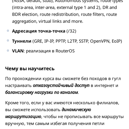
(NSSA, default, stub), Autonomous systems, route types
(intra-area, inter-area, external type 1 and 2), DR and
BDR election, route redistribution, route filters, route
aggregation, virtual links and more.
Адресация точка-точка
(/32)
Туннели
(GRE, IP-IP, PPTP, L2TP, SSTP, OpenVPN, EoIP)
VLAN
: реализация в RouterOS
Чему вы научитесь
По прохождении курса вы сможете без походов в гугл
настраивать
отказоустойчивый доступ
в интернет и
балансировку нагрузки по каналам
.
Кроме того, если у вас имеются несколько филиалов,
вы сможете использовать
динамическую
маршрутизацию
, чтобы не прописывать все маршруты
вручную, тем самым избегая получения петли