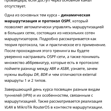
провайдера, если доступ через основной канал
отсутствует.
Одна из основных тем курса –
динамическая
маршрутизация и протокол OSPF
, который
позволяет автоматически управлять маршрутизацией
в больших сетях, состоящих из нескольких сотен
маршрутизаторов. Подробно рассматривается как
теория протокола, так и практическое его применение.
После прохождения этого тренинга вы будете
уверенно настраивать OSPF-сети, а также понимать
множество аббревиатур, которые есть в протоколе:
поймете разницу между
ABR
и
ASBR
, узнаете, зачем
нужны выборы
DR
,
BDR
и чем отличаются external
маршруты 1 и 2 типов.
Завершающий день курса посвящен разным видам
туннелей (
VPN
) и их особенностям, связанным с
маршрутизацией. Также рассматривается реализация
VLAN
в MikroTik RouterOS в контексте маршрутизации.