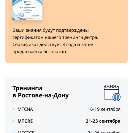
Стоимость интерфейса и его типа (broadcast,
NBMA, etc.)
SFP алгоритм
Ваши знания будут подтверждены
OSPF и мультикаст (проблемы с NBMA)
сертификатом нашего тренинг-центра.
Stub, NSSA и area ranges (суммаризация
Cертификат действует 3 года и затем
маршрутов)
продлевается бесплатно.
Virtual links, использование и ограничения
OSPF роутинг фильтры и ограничения
Лабораторная работа по Модулю 4
Тренинги
в Ростове-на-Дону
MTCNA
16-19 сентября
MTCRE
21-23 сентября
MTCTCE
24-26 сентября