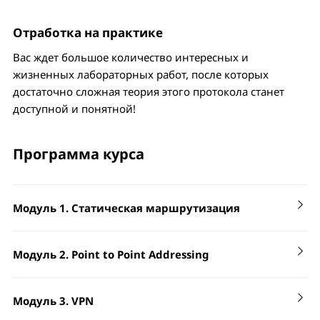
Отработка на практике
Вас ждет большое количество интересных и
жизненных лабораторных работ, после которых
достаточно сложная теория этого протокола станет
доступной и понятной!
Программа курса
Модуль 1. Статическая маршрутизация
Модуль 2. Point to Point Addressing
More specific routes ( более узкие маршруты)
ECMP
Модуль 3. VPN
Адресация Point-to-Point