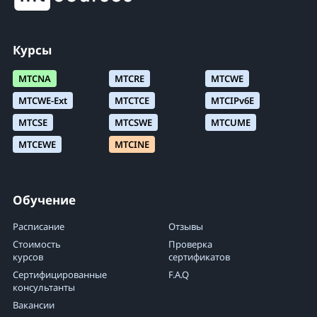
Курсы
MTCNA
MTCRE
MTCWE
MTCWE-Ext
MTCTCE
MTCIPv6E
MTCSE
MTCSWE
MTCUME
MTCEWE
MTCINE
Обучение
Расписание
Отзывы
Стоимость
Проверка
курсов
сертификатов
Сертифицированные
F.A.Q
консультанты
Вакансии